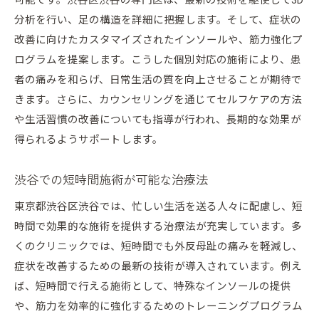
可能です。渋谷区渋谷の専門医は、最新の技術を駆使して3D
分析を行い、足の構造を詳細に把握します。そして、症状の
渋谷区渋谷での外反母趾治療長期的な効果を得る秘
改善に向けたカスタマイズされたインソールや、筋力強化プ
訣
ログラムを提案します。こうした個別対応の施術により、患
継続的なケアが長期効果をもたらす理由
者の痛みを和らげ、日常生活の質を向上させることが期待で
症状の再発を防ぐための定期的なチェックアッ
きます。さらに、カウンセリングを通じてセルフケアの方法
プ
や生活習慣の改善についても指導が行われ、長期的な効果が
治療後の生活習慣改善がもたらす長期的効果
得られるようサポートします。
患者のフィードバックを活かした治療継続
医療スタッフとの長期的なパートナーシップ
渋谷での短時間施術が可能な治療法
外反母趾治療の成功事例から学ぶ教訓
東京都渋谷区渋谷では、忙しい生活を送る人々に配慮し、短
渋谷区渋谷で安心して受ける外反母趾治療の全貌
時間で効果的な施術を提供する治療法が充実しています。多
初めての患者でも安心の治療プロセス
くのクリニックでは、短時間でも外反母趾の痛みを軽減し、
症状を改善するための最新の技術が導入されています。例え
治療前の不安を解消するための相談窓口
ば、短時間で行える施術として、特殊なインソールの提供
患者の声を大切にする医療スタッフの対応
や、筋力を効率的に強化するためのトレーニングプログラム
安心をもたらす細やかなアフターケア