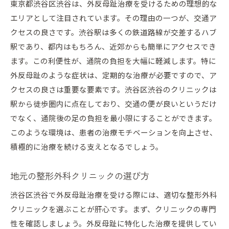
東京都渋谷区渋谷は、外反母趾治療を受けるための理想的な
効果を高めるための専門家によるモニタリング
エリアとして注目されています。その理由の一つが、交通ア
個々の症状に合わせたリハビリプラン
クセスの良さです。渋谷駅は多くの鉄道路線が交差するハブ
治療の進捗を確認する定期的なフォローアップ
駅であり、都内はもちろん、近郊からも簡単にアクセスでき
カスタマイズされたセルフケア指導
ます。この利便性が、通院の負担を大幅に軽減します。特に
最新技術で外反母趾症状を改善渋谷区渋谷の取り組
外反母趾のような症状は、定期的な治療が必要ですので、ア
み
クセスの良さは重要な要素です。渋谷区渋谷のクリニックは
最新機器を利用した体験的治療
駅から徒歩圏内に点在しており、交通の便が良いというだけ
でなく、通院後の足の負担を最小限にすることができます。
痛みを軽減するための最新テクノロジー
このような環境は、患者の治療モチベーションを向上させ、
効果的な治療を可能にする新しい施術法
積極的に治療を続ける支えとなるでしょう。
治療の現場で活かされる研究成果
最新技術導入による治療時間の短縮
地元の整形外科クリニックの選び方
新技術による患者満足度の向上
渋谷区渋谷で外反母趾治療を受ける際には、適切な整形外科
セルフケア指導で後悔しない外反母趾治療渋谷区渋
クリニックを選ぶことが肝心です。まず、クリニックの専門
谷の実践法
性を確認しましょう。外反母趾に特化した治療を提供してい