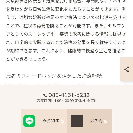
東京都渋谷区渋谷で治療を受ける場合、専門的なアドバイス
を受けながら日常生活に変化をもたらすことができます。例
えば、適切な靴選びや足のケア方法についての指導を受ける
ことで、症状の再発を防ぐことが可能です。また、セルフケ
アとしてのストレッチや、姿勢の改善に関する情報も提供さ
れ、日常的に実践することで治療の効果を長く維持すること
が期待できます。これにより、健康的で快適な生活を送るこ
とができるでしょう。
患者のフィードバックを活かした治療継続
渋谷区渋谷での外反母趾治療では、患者のフィードバックを
080-4131-6232
重要視しています。治療を受けた後の感想や、痛みの変化に
[営業時間]11:00～20:00[定休日]不定休
ついての報告は、次回の治療プランを調整する重要な要素で
す。これにより、個々の症状に最適な治療を提供することが
可能となります。また、フィードバックを基にしたセルフケ
公式LINE
ご予約
アのアドバイスも受けることで、家庭でのケアに役立つ情報