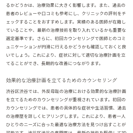
日常生活でのセルフケア指導の重要性
るかどうかは、治療効果に大きく影響します。また、過去の
痛みを和らげるための簡単なエクササイズ
患者のレビューや口コミも参考にし、クリニックの評判をチ
治療効果を持続させるための生活習慣の改善
ェックすることをおすすめします。実績のある医師が在籍し
ていることや、最新の治療技術を取り入れているかも重要な
セルフケア指導に基づく定期的なセルフチェッ
選定基準です。さらに、初回カウンセリングで医師とのコミ
ク
ュニケーションが円滑に行えるかどうかも確認しておくと良
日々のケアで実感する症状の改善
いでしょう。これにより、症状に対して適切な治療計画を立
セルフケア支援アプリの活用法
てることができ、長期的な改善につながります。
交通アクセスが外反母趾治療に与えるメリット渋谷
区渋谷の魅力
効果的な治療計画を立てるためのカウンセリング
渋谷駅のアクセスの良さがもたらす利便性
渋谷区渋谷では、外反母趾の治療における効果的な治療計画
多様な交通手段を使った通院の手軽さ
を立てるためのカウンセリングが重視されています。初回の
近隣エリアからのアクセスガイド
カウンセリングでは、患者の具体的な症状や生活習慣、過去
外来患者に優しい交通インフラの整備
の治療歴を詳しくヒアリングします。これにより、患者一人
治療後の快適な移動をサポートする周辺施設
ひとりのニーズに合った最適な治療方法を見つけ出すことが
交通アクセスが治療成果に与える影響