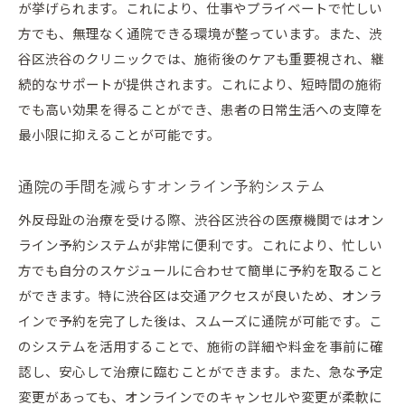
が挙げられます。これにより、仕事やプライベートで忙しい
トラブル対応の専門チームによるサポート
方でも、無理なく通院できる環境が整っています。また、渋
患者の満足度を見える化したフィードバックシ
谷区渋谷のクリニックでは、施術後のケアも重要視され、継
ステム
続的なサポートが提供されます。これにより、短時間の施術
最新トレンドを取り入れた渋谷区渋谷の外反母趾治
でも高い効果を得ることができ、患者の日常生活への支障を
療
最小限に抑えることが可能です。
渋谷区で話題の最新治療法
通院の手間を減らすオンライン予約システム
症状改善に役立つ革新的アプローチ
治療現場で導入される最新テクノロジー
外反母趾の治療を受ける際、渋谷区渋谷の医療機関ではオン
トレンドに敏感な渋谷の治療施設選び
ライン予約システムが非常に便利です。これにより、忙しい
方でも自分のスケジュールに合わせて簡単に予約を取ること
最新の研究に基づく効果的な治療法
ができます。特に渋谷区は交通アクセスが良いため、オンラ
外反母趾治療の未来を見据えた取り組み
インで予約を完了した後は、スムーズに通院が可能です。こ
のシステムを活用することで、施術の詳細や料金を事前に確
認し、安心して治療に臨むことができます。また、急な予定
変更があっても、オンラインでのキャンセルや変更が柔軟に