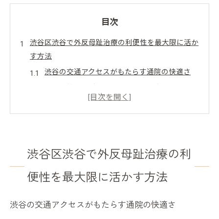
目次
渋谷区渋谷で外反母趾治療の利便性を最大限に活か
す方法
渋谷の交通アクセスがもたらす通院の快適さ
地元の整形外科クリニックの選び方
効果的な治療計画を立てるためのカウンセリン
グ
渋谷での短時間施術が可能な治療法
通院の手間を減らすオンライン予約システム
渋谷区渋谷で外反母趾治療の利
渋谷周辺の治療後のリラックススポット
便性を最大限に活かす方法
個別対応の施術が光る渋谷区渋谷での外反母趾治療
患者に寄り添うオーダーメイド施術の利点
渋谷の交通アクセスがもたらす通院の快適さ
専門家による詳細な足の診断方法