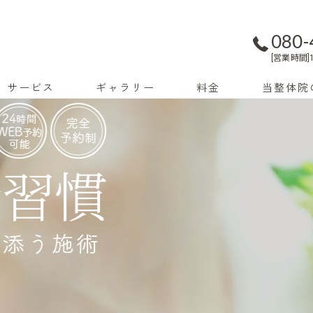
080-
[営業時間]1
サービス
ギャラリー
料金
当整体院
外反母趾
巻き爪
足底筋膜炎
足
かかとの痛