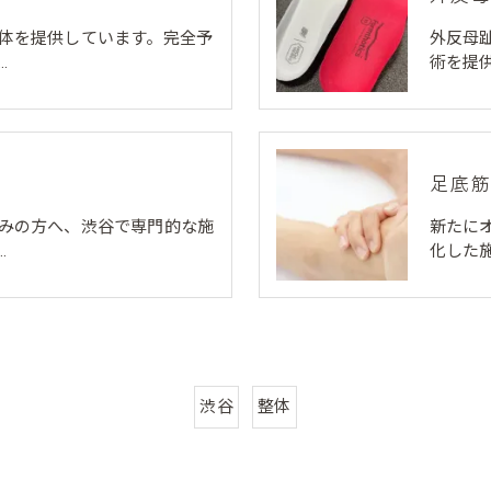
体を提供しています。完全予
外反母
…
術を提
足底
みの方へ、渋谷で専門的な施
新たに
…
化した
渋谷
整体