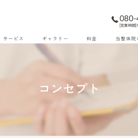
080-
[営業時間]1
サービス
ギャラリー
料金
当整体院
外反母趾
巻き爪
コンセプト
足底筋膜炎
足
かかとの痛