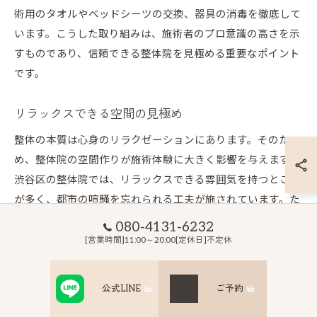
術用のタオルやベッドシーツの交換、器具の消毒を徹底して
います。こうした取り組みは、施術者のプロ意識の高さを示
すものであり、信頼できる整体院を見極める重要なポイント
です。
リラックスできる空間の見極め
整体の本質は心身のリラクゼーションにあります。そのた
め、整体院の空間作りが施術体験に大きく影響を与えます。
渋谷区の整体院では、リラックスできる雰囲気を持つところ
が多く、都市の喧騒を忘れられる工夫が施されています。た
とえば、治療室における配色やインテリアデザイン、さらに
080-4131-6232
はアロマや音楽の導入が挙げられます。これらの要素が調和
[営業時間]11:00～20:00[定休日]不定休
することで、施術を受ける方は心地よい状態でリラックスを
実感でき、心身のバランスが整います。
公式LINE
ご予約