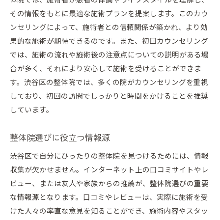
体院では、施術者が患者の体調やライフスタイルを理解し、
音楽や照明の影響を理解する
その情報をもとに最適な施術プランを提案します。このカウ
施術環境がもたらすリラクゼーション
ンセリングによって、施術者との信頼関係が築かれ、より効
心地よい雰囲気が与える影響
果的な施術が期待できるのです。また、初回カウンセリング
では、施術の流れや施術後の注意点についての説明がある場
整体予約で失敗しないための渋谷の口コミ活用法
合が多く、それにより安心して施術を受けることができま
口コミの信頼性を見極める
す。渋谷区の整体院では、多くの院がカウンセリングを重視
良い口コミと悪い口コミの違い
しており、初回の訪問でしっかりと時間をかけることを推奨
ネット上のレビューの活用術
しています。
口コミで得られる施術のリアル
施術体験者の声を参考にする
整体院選びに役立つ情報源
友人や知人からの口コミを聞く
渋谷区で自分にぴったりの整体院を見つけるためには、情報
渋谷区の整体を日常生活の質向上に役立てる
収集が欠かせません。インターネット上の口コミサイトやレ
整体で得られる健康効果
ビュー、または友人や家族からの推薦が、整体院選びの重要
な情報源となります。口コミやレビューは、実際に施術を受
生活習慣の改善と整体の相乗効果
けた人々の率直な意見を知ることができ、施術内容やスタッ
整体を通じたストレス解消法