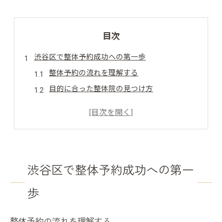
目次
渋谷区で整体予約成功への第一歩
整体予約の流れを理解する
目的に合った整体院の見つけ方
初回カウンセリングの重要性
整体院選びに役立つ情報源
時間を有効に使う予約方法
キャンセルポリシーの確認
渋谷区で整体予約成功への第一
整体選びの基本渋谷で知っておくべきこと
渋谷区の整体院の特徴
歩
施術スタイルと自分のニーズ
口コミと評価の活用法
整体予約の流れを理解する