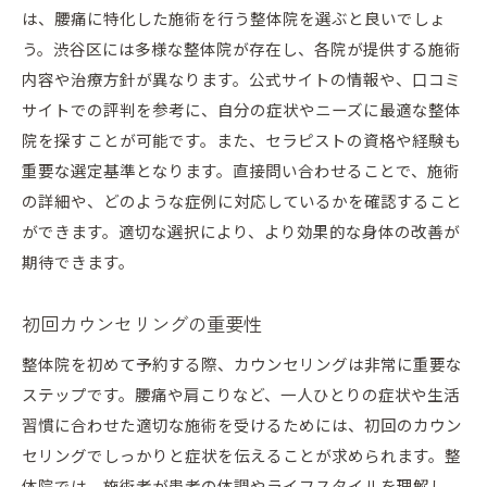
は、腰痛に特化した施術を行う整体院を選ぶと良いでしょ
駐車場の有無を確認する
う。渋谷区には多様な整体院が存在し、各院が提供する施術
オンライン予約の活用法
内容や治療方針が異なります。公式サイトの情報や、口コミ
アクセスと施術内容のバランス
サイトでの評判を参考に、自分の症状やニーズに最適な整体
スタッフの専門性が鍵渋谷で安心の整体選び
院を探すことが可能です。また、セラピストの資格や経験も
スタッフの資格と経験を確認
重要な選定基準となります。直接問い合わせることで、施術
専門施術と施術者の信頼性
の詳細や、どのような症例に対応しているかを確認すること
スタッフとの相性を考える
ができます。適切な選択により、より効果的な身体の改善が
期待できます。
資格取得者が多い整体院を選ぶ
施術者のプロフェッショナリズム
初回カウンセリングの重要性
施術前の相談で安心感を得る
整体院を初めて予約する際、カウンセリングは非常に重要な
渋谷区で整体予約の際に確認したい雰囲気と環境
ステップです。腰痛や肩こりなど、一人ひとりの症状や生活
施術室の清潔さをチェック
習慣に合わせた適切な施術を受けるためには、初回のカウン
リラックスできる空間の見極め
セリングでしっかりと症状を伝えることが求められます。整
施術中のプライバシーの確保