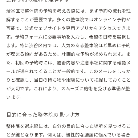
整体コースの種類と選び方
渋谷区で整体院の予約を考える際には、まず予約の流れを理
事前相談で解決できる疑問
解することが重要です。多くの整体院ではオンライン予約が
渋谷で整体を受ける際の注意点
可能で、公式ウェブサイトや専用アプリからアクセスできま
渋谷区の整体予約で施術内容を見極める方法
す。予約フォームに必要事項を入力し、希望の日時を選択し
施術メニューの読み解き方
ます。特に渋谷区内では、人気のある整体院ほど早めに予約
が埋まる傾向があるため、計画的な予約が求められます。ま
整体院の得意分野を把握する
た、初回の予約時には、施術内容や注意事項に関する確認メ
施術前のヒアリングで得る情報
ールが送られてくることが一般的です。このメールをしっか
カスタマイズされた施術の利点
りと確認し、当日の持ち物や服装について把握しておくこと
施術後のアフターケアの確認
が大切です。これにより、スムーズに施術を受ける準備が整
フィードバックを受ける重要性
います。
アクセス重視渋谷の整体院の選び方
目的に合った整体院の見つけ方
渋谷駅周辺の整体院マップ
通いやすさを考慮した立地選び
整体院を選ぶ際には、自分の目的に合った場所を見つけるこ
交通手段に応じたアクセス調査
とが鍵となります。例えば、慢性的な腰痛に悩んでいる場合