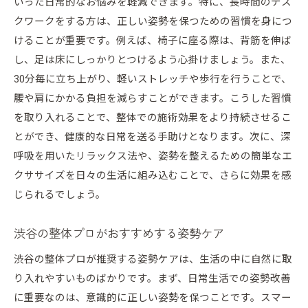
いった日常的なお悩みを軽減できます。特に、長時間のデス
クワークをする方は、正しい姿勢を保つための習慣を身につ
けることが重要です。例えば、椅子に座る際は、背筋を伸ば
し、足は床にしっかりとつけるよう心掛けましょう。また、
30分毎に立ち上がり、軽いストレッチや歩行を行うことで、
腰や肩にかかる負担を減らすことができます。こうした習慣
を取り入れることで、整体での施術効果をより持続させるこ
とができ、健康的な日常を送る手助けとなります。次に、深
呼吸を用いたリラックス法や、姿勢を整えるための簡単なエ
クササイズを日々の生活に組み込むことで、さらに効果を感
じられるでしょう。
渋谷の整体プロがおすすめする姿勢ケア
渋谷の整体プロが推奨する姿勢ケアは、生活の中に自然に取
り入れやすいものばかりです。まず、日常生活での姿勢改善
に重要なのは、意識的に正しい姿勢を保つことです。スマー