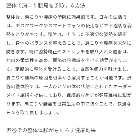
整体で肩こり腰痛を予防する方法
整体は、肩こりや腰痛の予防に効果的です。日々の生活で
は、デスクワークやスマートフォンの使用などで不適切な姿
勢をとりがちです。整体は、そうした不適切な姿勢を矯正
し、身体のバランスを整えることで、肩こりや腰痛を未然に
防ぎます。特に姿勢矯正やストレッチを取り入れた施術は、
筋肉の柔軟性を高め、関節の可動域を広げる効果がありま
す。定期的に整体を受けることで、自然治癒力を引き出し、
肩こりや腰痛の原因を根本から解消することが可能です。渋
谷の整体院では、一人ひとりの体の状態に合わせたオーダー
メイド施術を提供しており、継続的なケアが健康維持に繋が
ります。肩こりや腰痛を日常生活の中で防ぐことで、快適な
日々を取り戻しましょう。
渋谷での整体体験がもたらす健康効果