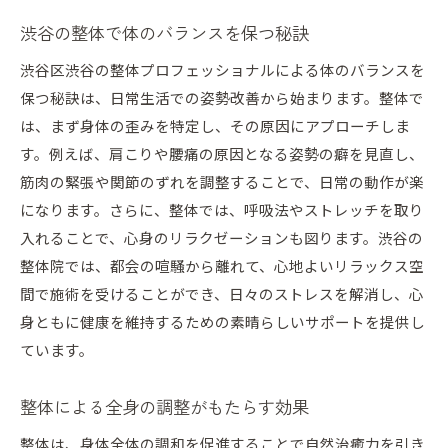
渋谷の整体で体のバランスを保つ秘訣
渋谷区渋谷の整体プロフェッショナルによる体のバランスを
保つ秘訣は、日常生活での姿勢改善から始まります。整体で
は、まず身体の歪みを特定し、その原因にアプローチしま
す。例えば、肩こりや腰痛の原因となる姿勢の癖を見直し、
筋肉の緊張や関節のずれを調整することで、日常の動作が楽
になります。さらに、整体では、呼吸法やストレッチを取り
入れることで、心身のリラクゼーションも図ります。渋谷の
整体院では、都会の喧騒から離れて、心地よいリラックス空
間で施術を受けることができ、日々のストレスを解消し、心
身ともに健康を維持するための素晴らしいサポートを提供し
ています。
整体による全身の調整がもたらす効果
整体は、身体全体の調和を促進することで自然治癒力を引き