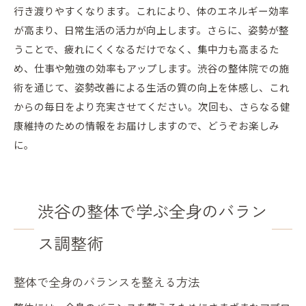
行き渡りやすくなります。これにより、体のエネルギー効率
が高まり、日常生活の活力が向上します。さらに、姿勢が整
うことで、疲れにくくなるだけでなく、集中力も高まるた
め、仕事や勉強の効率もアップします。渋谷の整体院での施
術を通じて、姿勢改善による生活の質の向上を体感し、これ
からの毎日をより充実させてください。次回も、さらなる健
康維持のための情報をお届けしますので、どうぞお楽しみ
に。
渋谷の整体で学ぶ全身のバラン
ス調整術
整体で全身のバランスを整える方法