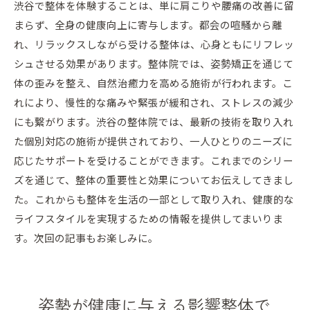
渋谷で整体を体験することは、単に肩こりや腰痛の改善に留
まらず、全身の健康向上に寄与します。都会の喧騒から離
れ、リラックスしながら受ける整体は、心身ともにリフレッ
シュさせる効果があります。整体院では、姿勢矯正を通じて
体の歪みを整え、自然治癒力を高める施術が行われます。こ
れにより、慢性的な痛みや緊張が緩和され、ストレスの減少
にも繋がります。渋谷の整体院では、最新の技術を取り入れ
た個別対応の施術が提供されており、一人ひとりのニーズに
応じたサポートを受けることができます。これまでのシリー
ズを通じて、整体の重要性と効果についてお伝えしてきまし
た。これからも整体を生活の一部として取り入れ、健康的な
ライフスタイルを実現するための情報を提供してまいりま
す。次回の記事もお楽しみに。
姿勢が健康に与える影響整体で