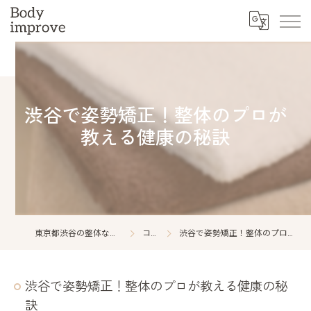
渋谷で姿勢矯正！整体のプロが
教える健康の秘訣
東京都渋谷の整体ならBody improve
コラム
渋谷で姿勢矯正！整体のプロが教える健康の秘訣
渋谷で姿勢矯正！整体のプロが教える健康の秘
訣