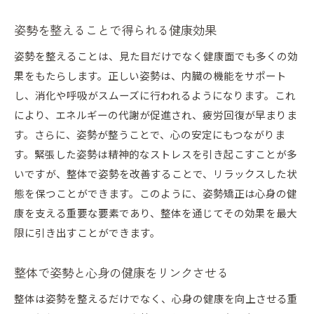
姿勢を整えることで得られる健康効果
姿勢を整えることは、見た目だけでなく健康面でも多くの効
果をもたらします。正しい姿勢は、内臓の機能をサポート
し、消化や呼吸がスムーズに行われるようになります。これ
により、エネルギーの代謝が促進され、疲労回復が早まりま
す。さらに、姿勢が整うことで、心の安定にもつながりま
す。緊張した姿勢は精神的なストレスを引き起こすことが多
いですが、整体で姿勢を改善することで、リラックスした状
態を保つことができます。このように、姿勢矯正は心身の健
康を支える重要な要素であり、整体を通じてその効果を最大
限に引き出すことができます。
整体で姿勢と心身の健康をリンクさせる
整体は姿勢を整えるだけでなく、心身の健康を向上させる重