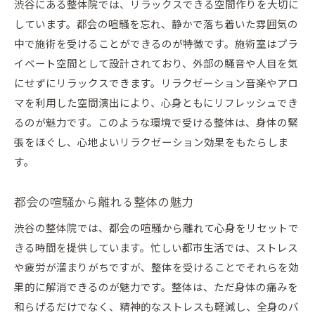
渋谷にある整体院では、リラックスできる空間作りを大切に
整体で肩こり腰痛を予防する方法
しています。都会の喧騒を忘れ、静かで落ち着いた雰囲気の
渋谷での整体体験がもたらす健康効果
中で施術を受けることができるのが特徴です。施術室はプラ
姿勢が健康に与える影響整体で理解する
イベート空間として設計されており、外部の騒音や人目を気
姿勢が身体全体に及ぼす影響を整体で学ぶ
にせずにリラックスできます。リラクゼーション音楽やアロ
マを利用した空間演出により、心身ともにリフレッシュでき
整体で姿勢と健康の関係に気づく
るのが魅力です。このような環境で受ける整体は、身体の緊
渋谷の整体で理解する姿勢改善のメリット
張をほぐし、心地よいリラクゼーション効果をもたらしま
姿勢を整えることで得られる健康効果
す。
整体で姿勢と心身の健康をリンクさせる
姿勢改善がもたらす生活の質向上
都会の喧騒から離れる整体の魅力
渋谷の整体で学ぶ全身のバランス調整術
渋谷の整体院では、都会の喧騒から離れて心身をリセットで
整体で全身のバランスを整える方法
きる時間を提供しています。忙しい都市生活では、ストレス
渋谷の整体プロが教えるバランス調整術
や疲労が溜まりがちですが、整体を受けることでそれらを効
整体を活用して全身の健康を促進
果的に解消できるのが魅力です。整体は、ただ身体の痛みを
和らげるだけでなく、精神的なストレスも軽減し、全身のバ
バランスの良い体作りを整体で実現