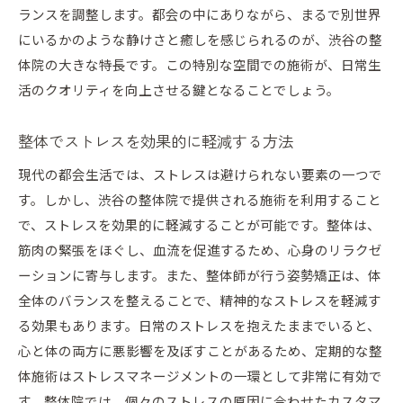
ランスを調整します。都会の中にありながら、まるで別世界
渋谷の整体で体のバランスを保つ秘訣
にいるかのような静けさと癒しを感じられるのが、渋谷の整
整体による全身の調整がもたらす効果
体院の大きな特長です。この特別な空間での施術が、日常生
整体のプロが教える日常でできる姿勢矯正法
活のクオリティを向上させる鍵となることでしょう。
整体師直伝の日常姿勢改善テクニック
自宅でできる姿勢改善法を整体から学ぶ
整体でストレスを効果的に軽減する方法
整体で学ぶ姿勢を保つための習慣
現代の都会生活では、ストレスは避けられない要素の一つで
渋谷の整体プロがおすすめする姿勢ケア
す。しかし、渋谷の整体院で提供される施術を利用すること
日常に取り入れたい簡単な姿勢矯正法
で、ストレスを効果的に軽減することが可能です。整体は、
整体での学びを生かした姿勢改善のコツ
筋肉の緊張をほぐし、血流を促進するため、心身のリラクゼ
ーションに寄与します。また、整体師が行う姿勢矯正は、体
肩こりと腰痛に効く整体の具体的なアプローチ
全体のバランスを整えることで、精神的なストレスを軽減す
整体で肩こりを解消する施術方法
る効果もあります。日常のストレスを抱えたままでいると、
腰痛対策に最適な整体のテクニック
心と体の両方に悪影響を及ぼすことがあるため、定期的な整
整体による肩こり腰痛改善の具体例
体施術はストレスマネージメントの一環として非常に有効で
渋谷の整体での肩こり腰痛アプローチ
す。整体院では、個々のストレスの原因に合わせたカスタマ