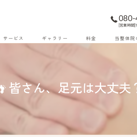
080-
[営業時間]1
サービス
ギャラリー
料金
当整体院
外反母趾
巻き爪
👣 皆さん、足元は大丈夫
足底筋膜炎
足
かかとの痛