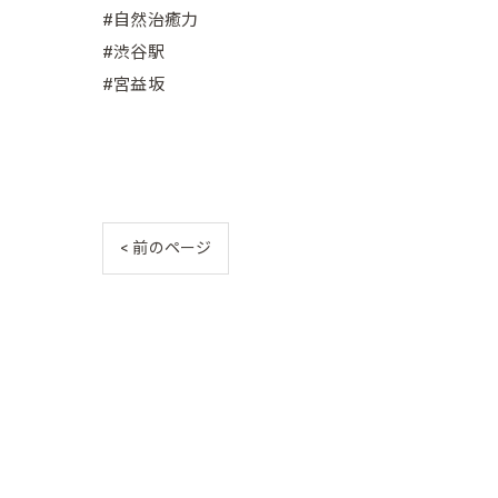
#自然治癒力
#渋谷駅
#宮益坂
< 前のページ